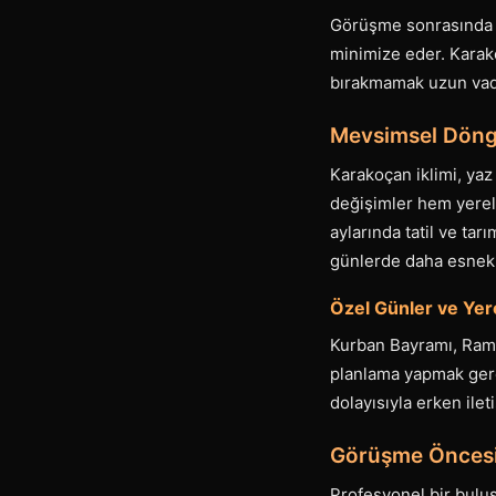
Görüşme sonrasında he
minimize eder. Karako
bırakmamak uzun vadel
Mevsimsel Döngü
Karakoçan iklimi, yaz
değişimler hem yerel 
aylarında tatil ve tar
günlerde daha esnek
Özel Günler ve Yerel
Kurban Bayramı, Ramaz
planlama yapmak gere
dolayısıyla erken ilet
Görüşme Öncesi 
Profesyonel bir buluş