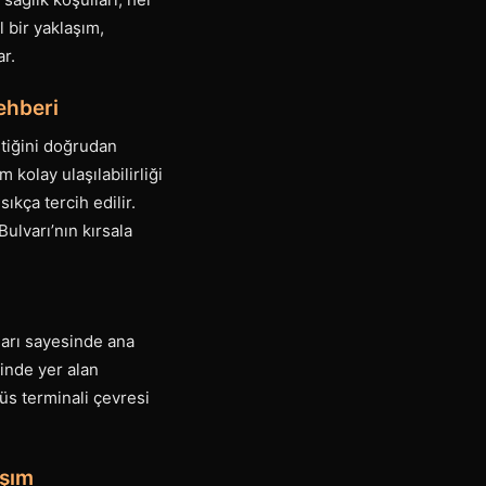
 bir yaklaşım,
ar.
ehberi
stiğini doğrudan
kolay ulaşılabilirliği
kça tercih edilir.
ulvarı’nın kırsala
ları sayesinde ana
inde yer alan
büs terminali çevresi
aşım