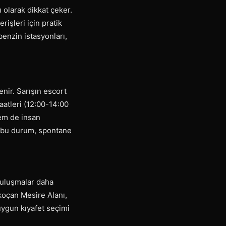
 olarak dikkat çeker.
işleri için pratik
 benzin istasyonları,
nir. Sarışın escort
saatleri (12:00-14:00
em de insan
r; bu durum, spontane
 buluşmalar daha
akoçan Mesire Alanı,
uygun kıyafet seçimi