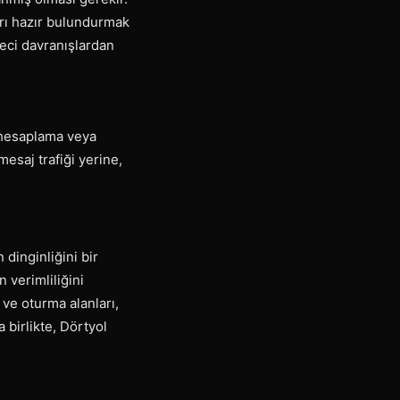
rı hazır bulundurmak
leci davranışlardan
ş hesaplama veya
esaj trafiği yerine,
 dinginliğini bir
 verimliliğini
 ve oturma alanları,
 birlikte, Dörtyol