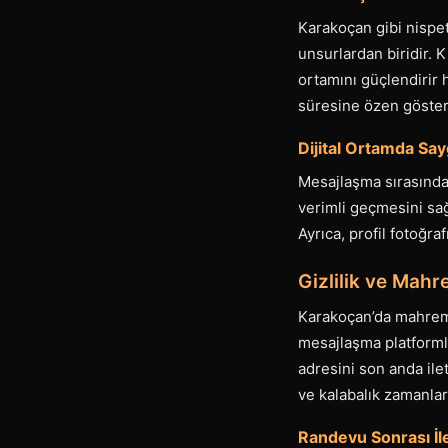
Karakoçan gibi nispet
unsurlardan biridir. K
ortamını güçlendirir 
süresine özen göster
Dijital Ortamda Say
Mesajlaşma sırasında
verimli geçmesini sağ
Ayrıca, profil fotoğra
Gizlilik ve Mahr
Karakoçan’da mahremiy
mesajlaşma platforml
adresini son anda ile
ve kalabalık zamanla
Randevu Sonrası İle