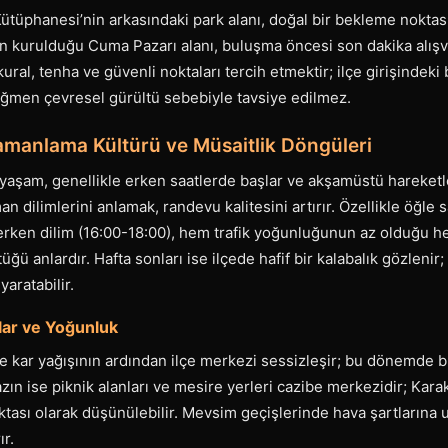
ütüphanesi’nin arkasındaki park alanı, doğal bir bekleme noktası
rın kurulduğu Cuma Pazarı alanı, buluşma öncesi son dakika alışver
kural, tenha ve güvenli noktaları tercih etmektir; ilçe girişindeki
ağmen çevresel gürültü sebebiyle tavsiye edilmez.
manlama Kültürü ve Müsaitlik Döngüleri
yaşam, genellikle erken saatlerde başlar ve akşamüstü hareketle
an dilimlerini anlamak, randevu kalitesini artırır. Özellikle öğle 
erken dilim (16:00-18:00), hem trafik yoğunluğunun az olduğu h
ğü anlardır. Hafta sonları ise ilçede hafif bir kalabalık gözleni
yaratabilir.
lar ve Yoğunluk
kle kar yağışının ardından ilçe merkezi sessizleşir; bu dönemde
zın ise piknik alanları ve mesire yerleri cazibe merkezidir; Kar
tası olarak düşünülebilir. Mevsim geçişlerinde hava şartlarına 
ır.