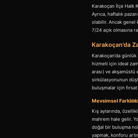
Karakoçan İlçe Halk K
Ayrıca, haftalık paza
olabilir. Ancak genel 
7/24 açık olmasına r
Karakoçan’da Za
Karakoçan’da günlük 
hizmeti için ideal zam
arası) ve akşamüstü 
sirkülasyonunun düştü
buluşmalar için fırsat 
Mevsimsel Farklılık
Kış aylarında, özelli
mahrem hale gelir. Ya
doğal bir buluşma nok
yapmak, konforu artır