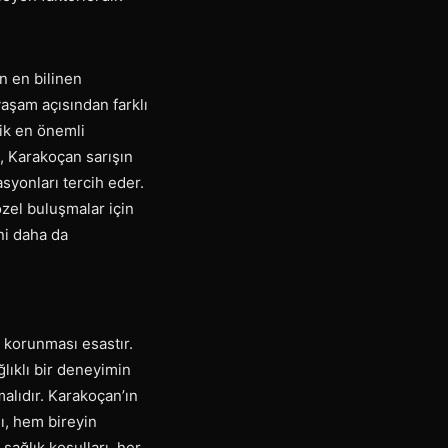
n en bilinen
aşam açısından farklı
lik en önemli
in, Karakoçan sarışın
syonları tercih eder.
özel buluşmalar için
ni daha da
n korunması esastır.
ğlıklı bir deneyimin
malıdır. Karakoçan’ın
ı, hem bireyin
ağlık koşulları, her