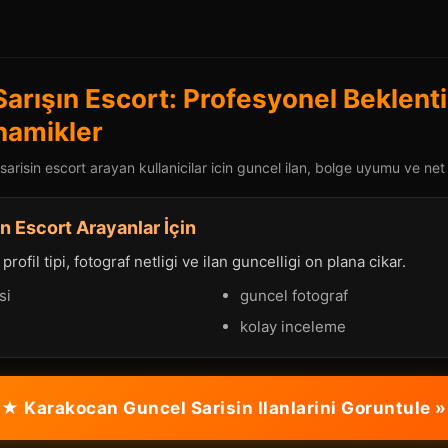
arışın Escort: Profesyonel Beklenti
namikler
risin escort arayan kullanicilar icin guncel ilan, bolge uyumu ve net i
n Escort Arayanlar İçin
rofil tipi, fotograf netligi ve ilan guncelligi on plana cikar.
si
guncel fotograf
kolay inceleme
★ Karakocan Guncel Sarisin Ilanlarini Goruntule »