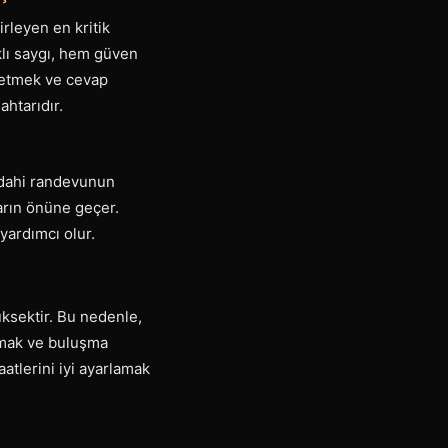
rleyen en kritik
ıklı saygı, hem güven
t etmek ve cevap
htarıdır.
 dahi randevunun
ların önüne geçer.
 yardımcı olur.
ksektir. Bu nedenle,
amak ve buluşma
atlerini iyi ayarlamak