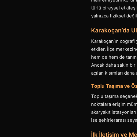
türlü bireysel etkile
yalnızca fiziksel deği
Karakoçan’da Ul
Karakoçan’ın coğrafi y
etkiler. İlçe merkezi
hem de hem de tanınan
Ancak daha sakin bir 
açılan kısımları daha 
Toplu Taşıma ve Öz
Toplu taşıma seçenekl
noktalara erişim müm
akaryakıt istasyonları
ise şehirlerarası seya
İlk İletişim ve