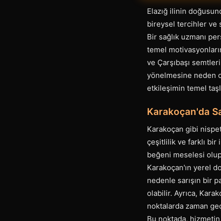
Elazığ ilinin doğusun
bireysel tercihler ve
Bir sağlık uzmanı per
temel motivasyonların
ve Çarşıbaşı semtleri
yönelmesine neden olab
etkileşimin temel taşl
Karakoçan'da Sa
Karakoçan gibi nispet
çeşitlilik ve farklı bi
beğeni meselesi olup, 
Karakoçan'ın yerel do
nedenle sarışın bir p
olabilir. Ayrıca, Kar
noktalarda zaman geç
Bu noktada, hizmetin 