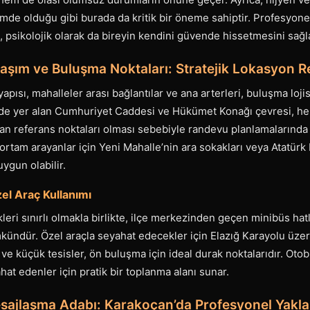
şimde olduğu gibi burada da kritik bir öneme sahiptir. Profesyonel
l, psikolojik olarak da bireyin kendini güvende hissetmesini sağl
aşım ve Buluşma Noktaları: Stratejik Lokasyon R
apısı, mahalleler arası bağlantılar ve ana arterleri, buluşma loji
nde yer alan Cumhuriyet Caddesi ve Hükümet Konağı çevresi, hem 
 referans noktaları olması sebebiyle randevu planlamalarında sı
ortam arayanlar için Yeni Mahalle’nin ara sokakları veya Atatürk B
uygun olabilir.
el Araç Kullanımı
eri sınırlı olmakla birlikte, ilçe merkezinden geçen minibüs hat
kündür. Özel araçla seyahat edecekler için Elazığ Karayolu üzer
 ve küçük tesisler, ön buluşma için ideal durak noktalarıdır. Oto
hat edenler için pratik bir toplanma alanı sunar.
 Mesajlaşma Adabı: Karakoçan’da Profesyonel Yakl