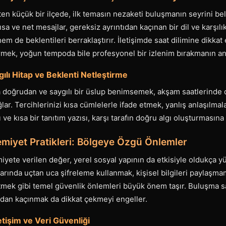
en küçük bir ilçede, ilk temasın nezaketi buluşmanın seyrini beli
ısa ve net mesajlar, gereksiz ayrıntıdan kaçınan bir dil ve karşıl
hem de beklentileri berraklaştırır. İletişimde saat dilimine dikka
mek, yoğun tempoda bile profesyonel bir izlenim bırakmanın ana
gılı Hitap ve Beklenti Netleştirme
 doğrudan ve saygılı bir üslup benimsemek, akşam saatlerinde
lar. Tercihlerinizi kısa cümlelerle ifade etmek, yanlış anlaşılma
fı ve kısa bir tanıtım yazısı, karşı tarafın doğru algı oluşturmasına
emiyet Pratikleri: Bölgeye Özgü Önlemler
ete verilen değer, yerel sosyal yapının da etkisiyle oldukça yü
arında uçtan uca şifreleme kullanmak, kişisel bilgileri paylaşm
tmek gibi temel güvenlik önlemleri büyük önem taşır. Buluşma sa
rdan kaçınmak da dikkat çekmeyi engeller.
tişim ve Veri Güvenliği