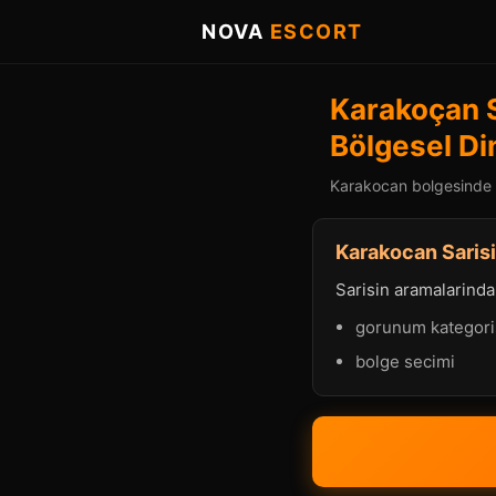
NOVA
ESCORT
Karakoçan S
Bölgesel Di
Karakocan bolgesinde sa
Karakocan Sarisi
Sarisin aramalarinda p
gorunum kategori
bolge secimi