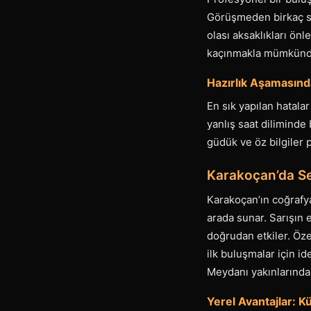
Görüşmeden birkaç sa
olası aksaklıkları ön
kaçınmakla mümkünd
Hazırlık Aşamasınd
En sık yapılan hatala
yanlış saat diliminde
güdük ve öz bilgiler
Karakoçan’da Sem
Karakoçan’ın coğrafya
arada sunar. Sarışın 
doğrudan etkiler. Özel
ilk buluşmalar için id
Meydanı yakınlarında
Yerel Avantajlar: K