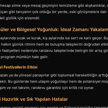
sap silme veya mesaj geçmişini temizleme gibi alışkanlıklar, ola
çan gibi tanıyanın çok olduğu bir yerde, eski görüşmelere dair h
i gizlilik için elzemdir.
ler ve Bölgesel Yoğunluk: İdeal Zamanı Yakala
 aylarında sıcak ve kurak, kış aylarında ise sert ve karlı geçer. 
halkın günlük ritmini hem de buluşma taleplerini doğrudan etkile
ım faaliyetleri nedeniyle randevu taleplerinde belirgin bir artış g
 program mümkün hale gelir.
 Festivallerin Etkisi
an ya da yöresel panayırlar gibi toplumsal hareketliliğin artt
kir. Bu günlerde hem ulaşım yoğunlaşır hem de potansiyel müşte
işim ve net takvim, randevu garantisi için kritik rol oynar.
Hazırlık ve Sık Yapılan Hatalar
manın verimli geçmesi için mental ve fiziksel hazırlığın tamaml