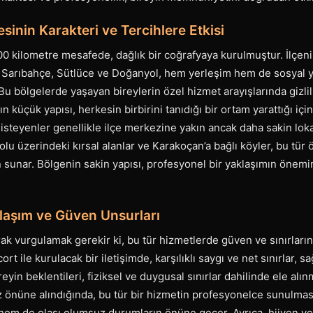
inin Karakteri ve Tercihlere Etkisi
00 kilometre mesafede, dağlık bir coğrafyaya kurulmuştur. İlçeni
 Sarıbahçe, Sütlüce ve Doğanyol, hem yerleşim hem de sosyal y
 Bu bölgelerde yaşayan bireylerin özel hizmet arayışlarında gizli
ın küçük yapısı, herkesin birbirini tanıdığı bir ortam yarattığı iç
isteyenler genellikle ilçe merkezine yakın ancak daha sakin loka
olu üzerindeki kırsal alanlar ve Karakoçan’a bağlı köyler, bu tür 
 sunar. Bölgenin sakin yapısı, profesyonel bir yaklaşımın önemi
laşım ve Güven Unsurları
rak vurgulamak gerekir ki, bu tür hizmetlerde güven ve sınırları
rt ile kurulacak bir iletişimde, karşılıklı saygı ve net sınırlar, sa
reyin beklentileri, fiziksel ve duygusal sınırlar dahilinde ele alın
z önüne alındığında, bu tür bir hizmetin profesyonelce sunulmas
em de olası olumsuz durumların önüne geçer. Ayrıca, hijyen ve s