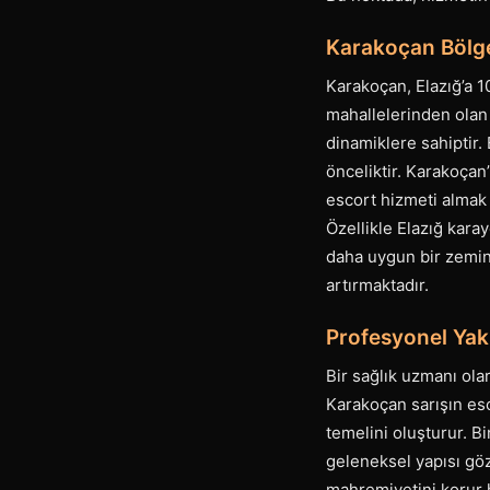
Karakoçan Bölges
Karakoçan, Elazığ’a 1
mahallelerinden olan
dinamiklere sahiptir.
önceliktir. Karakoçan’
escort hizmeti almak 
Özellikle Elazığ karay
daha uygun bir zemin
artırmaktadır.
Profesyonel Yak
Bir sağlık uzmanı ola
Karakoçan sarışın esco
temelini oluşturur. Bi
geleneksel yapısı gö
mahremiyetini korur h