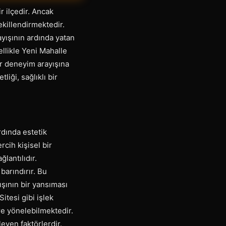
r ilçedir. Ancak
ekillendirmektedir.
yışının ardında yatan
ellikle Yeni Mahalle
ir deneyim arayışına
iği, sağlıklı bir
rdında estetik
ercih kişisel bir
lantılıdır.
barındırır. Bu
ışının bir yansıması
itesi gibi işlek
e yönelebilmektedir.
eyen faktörlerdir.