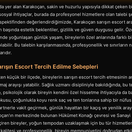
da yer alan Karakoçan, sakin ve huzurlu yapısıyla dikkat çeken bi
 sosyal ihtiyaçlar, burada da profesyonel hizmetlere olan talebi ş
spektifinden değerlendirdiğimizde, Karakoçan sarışın escort ara
 başında estetik beklentiler, gizlilik ve güven duygusu gelir. Öz
nde yoğunlaşan günlük yaşam, bireylerin özel anlarında farklı b
ilir. Bu talebin karşılanmasında, profesyonellik ve sınırların netl
arıdır.
rışın Escort Tercih Edilme Sebepleri
en küçük bir ilçede, bireylerin sarışın escort tercih etmesinin a
r imaj arayışı yatabilir. Sağlık uzmanı disipliniyle bakıldığında, bu t
psikolojik olarak bireyin kendini özel hissetme ihtiyacıyla da bağ
kusu, çoğunlukla koyu renk saç ve ten tonlarına sahip bir nüfus 
artnerle vakit geçirmek, günlük hayattan bir kaçış ve yenilik aray
akoçan'ın merkezinde bulunan Hükümet Konağı çevresi ve Sanayi S
iren bireyler, yoğun tempodan uzaklaşmak için bu tür hizmetler
kalitesi ve profesyonellik, bireyin memnuniyetini doğrudan etkil