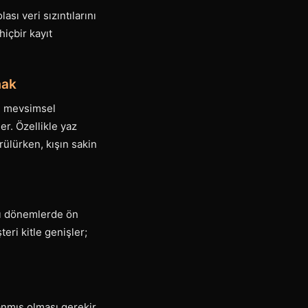
sı veri sızıntılarını
içbir kayıt
mak
Bu mevsimsel
r. Özellikle yaz
örülürken, kışın sakin
ığı dönemlerde ön
ri kitle genişler;
anmış olması gerekir.