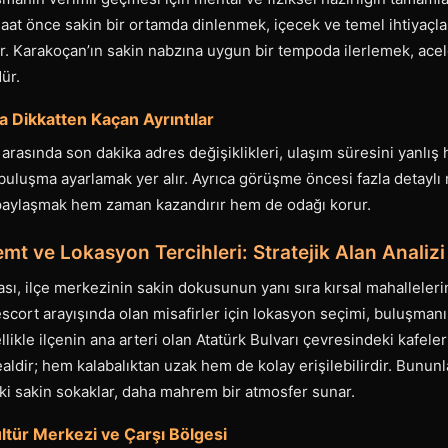
at önce sakin bir ortamda dinlenmek, içecek ve temel ihtiyaçla
ler. Karakoçan’ın sakin nabzına uygun bir tempoda ilerlemek, ace
ür.
a Dikkatten Kaçan Ayrıntılar
r arasında son dakika adres değişiklikleri, ulaşım süresini yanlı
 buluşma ayarlamak yer alır. Ayrıca görüşme öncesi fazla detaylı m
 paylaşmak hem zaman kazandırır hem de odağı korur.
t ve Lokasyon Tercihleri: Stratejik Alan Analizi
sı, ilçe merkezinin sakin dokusunun yanı sıra kırsal mahallelerin
escort arayışında olan misafirler için lokasyon seçimi, buluşmanın
likle ilçenin ana arteri olan Atatürk Bulvarı çevresindeki kafeler
ealdir; hem kalabalıktan uzak hem de kolay erişilebilirdir. Bununla
ki sakin sokaklar, daha mahrem bir atmosfer sunar.
ültür Merkezi ve Çarşı Bölgesi