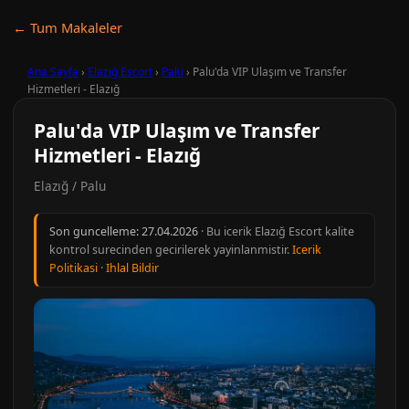
← Tum Makaleler
Ana Sayfa
›
Elazığ Escort
›
Palu
›
Palu'da VIP Ulaşım ve Transfer
Hizmetleri - Elazığ
Palu'da VIP Ulaşım ve Transfer
Hizmetleri - Elazığ
Elazığ / Palu
Son guncelleme:
27.04.2026
· Bu icerik Elazığ Escort kalite
kontrol surecinden gecirilerek yayinlanmistir.
Icerik
Politikasi
·
Ihlal Bildir