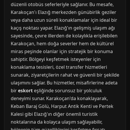
düzenli otobüs seferleriyle sağlanır. Bu mesafe,
Karakoçan'ı Elazığ merkezden günübirlik geziler
veya daha uzun süreli konaklamalar için ideal bir
kaçış noktası yapar. Elazığ'ın gelişmiş ulaşım ağı
sayesinde, çevre illerden de kolaylıkla erişilebilen
Karakoçan, hem doğa severler hem de kültürel
miras peşinde olanlar için stratejik bir konuma
sahiptir. Bölgeyi keşfetmek isteyenler için
konaklama tesisleri, özel transfer hizmetleri
sunarak, ziyaretçilerin rahat ve güvenli bir şekilde
ulaşımını sağlar. Bu hizmetler, misafirlerine adeta
bir
eskort
eşliğinde sorunsuz bir yolculuk
deneyimi sunar. Karakoçan'da konaklayarak,
Keban Baraj Gölü, Harput Antik Kenti ve Pertek
Kalesi gibi Elazığ'ın diğer önemli turistik
noktalarına da kolayca ulaşım sağlayabilir,
bölgenin tüm güzelliklerini keşfetme fırsatı