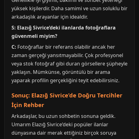
Genellikle iyi giyimli, bakımlı ve sohbet yeteneği
yüksek kişilerdir. Daha samimi ve uzun soluklu bir
arkadaşlık arayanlar için idealdir.
S: Elazığ Sivrice’deki ilanlarda fotoğraflara
güvenmeli miyim?
C:
Fotoğraflar bir referans olabilir ancak her
zaman gerçeği yansıtmayabilir. Çok profesyonel
veya stok fotoğraf gibi duran görsellere şüpheyle
yaklaşın. Mümkünse, görüntülü bir arama
yaparak profilin gerçekliğini teyit edebilirsiniz.
Sonuç: Elazığ Sivrice’de Doğru Tercihler
İçin Rehber
Arkadaşlar, bu uzun sohbetin sonuna geldik.
Umarım Elazığ Sivrice’deki popüler ilanlar
dünyasına dair merak ettiğiniz birçok soruya