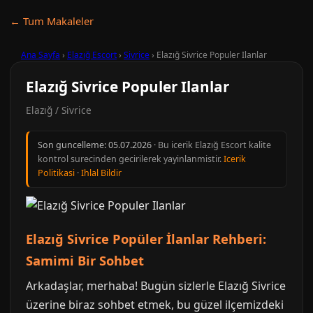
← Tum Makaleler
Ana Sayfa
›
Elazığ Escort
›
Sivrice
›
Elazığ Sivrice Populer Ilanlar
Elazığ Sivrice Populer Ilanlar
Elazığ / Sivrice
Son guncelleme:
05.07.2026
· Bu icerik Elazığ Escort kalite
kontrol surecinden gecirilerek yayinlanmistir.
Icerik
Politikasi
·
Ihlal Bildir
Elazığ Sivrice Popüler İlanlar Rehberi:
Samimi Bir Sohbet
Arkadaşlar, merhaba! Bugün sizlerle Elazığ Sivrice
üzerine biraz sohbet etmek, bu güzel ilçemizdeki