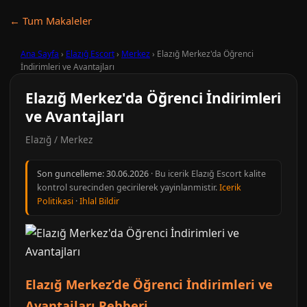
← Tum Makaleler
Ana Sayfa
›
Elazığ Escort
›
Merkez
›
Elazığ Merkez'da Öğrenci
İndirimleri ve Avantajları
Elazığ Merkez'da Öğrenci İndirimleri
ve Avantajları
Elazığ / Merkez
Son guncelleme:
30.06.2026
· Bu icerik Elazığ Escort kalite
kontrol surecinden gecirilerek yayinlanmistir.
Icerik
Politikasi
·
Ihlal Bildir
Elazığ Merkez’de Öğrenci İndirimleri ve
Avantajları Rehberi