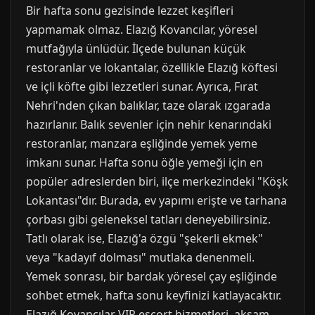
Bir hafta sonu gezisinde lezzet keşifleri
yapmamak olmaz. Elazığ Kovancılar, yöresel
mutfağıyla ünlüdür. İlçede bulunan küçük
restoranlar ve lokantalar, özellikle Elazığ köftesi
ve içli köfte gibi lezzetleri sunar. Ayrıca, Fırat
Nehri'nden çıkan balıklar, taze olarak ızgarada
hazırlanır. Balık sevenler için nehir kenarındaki
restoranlar, manzara eşliğinde yemek yeme
imkanı sunar. Hafta sonu öğle yemeği için en
popüler adreslerden biri, ilçe merkezindeki "Köşk
Lokantası"dır. Burada, ev yapımı erişte ve tarhana
çorbası gibi geleneksel tatları deneyebilirsiniz.
Tatlı olarak ise, Elazığ'a özgü "şekerli ekmek"
veya "kadayıf dolması" mutlaka denenmeli.
Yemek sonrası, bir bardak yöresel çay eşliğinde
sohbet etmek, hafta sonu keyfinizi katlayacaktır.
Elazığ Kovancılar VIP escort hizmetleri, akşam