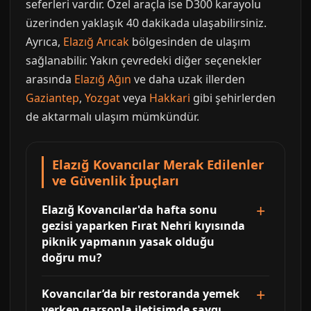
seferleri vardır. Özel araçla ise D300 karayolu
üzerinden yaklaşık 40 dakikada ulaşabilirsiniz.
Ayrıca,
Elazığ Arıcak
bölgesinden de ulaşım
sağlanabilir. Yakın çevredeki diğer seçenekler
arasında
Elazığ Ağın
ve daha uzak illerden
Gaziantep
,
Yozgat
veya
Hakkari
gibi şehirlerden
de aktarmalı ulaşım mümkündür.
Elazığ Kovancılar Merak Edilenler
ve Güvenlik İpuçları
Elazığ Kovancılar'da hafta sonu
gezisi yaparken Fırat Nehri kıyısında
piknik yapmanın yasak olduğu
doğru mu?
Kovancılar’da bir restoranda yemek
yerken garsonla iletişimde saygı