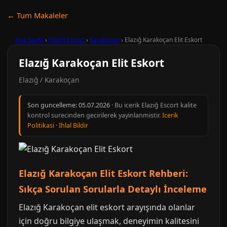
← Tum Makaleler
Ana Sayfa
›
Elazığ Escort
›
Karakoçan
›
Elazığ Karakoçan Elit Eskort
Elazığ Karakoçan Elit Eskort
Elazığ / Karakoçan
Son guncelleme:
05.07.2026
· Bu icerik Elazığ Escort kalite
kontrol surecinden gecirilerek yayinlanmistir.
Icerik
Politikasi
·
Ihlal Bildir
Elazığ Karakoçan Elit Eskort Rehberi:
Sıkça Sorulan Sorularla Detaylı İnceleme
Elazığ Karakoçan elit eskort arayışında olanlar
için doğru bilgiye ulaşmak, deneyimin kalitesini