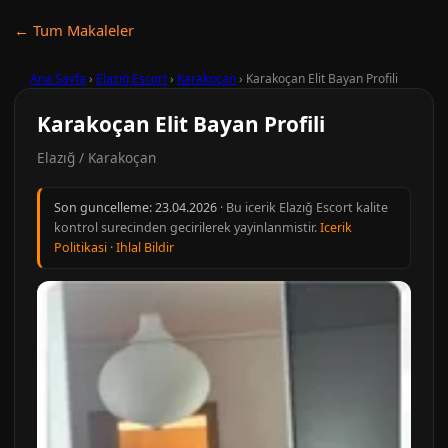
← Tum Makaleler
Ana Sayfa
›
Elazığ Escort
›
Karakoçan
›
Karakoçan Elit Bayan Profili
Karakoçan Elit Bayan Profili
Elazığ / Karakoçan
Son guncelleme:
23.04.2026
· Bu icerik Elazığ Escort kalite
kontrol surecinden gecirilerek yayinlanmistir.
Icerik
Politikasi
·
Ihlal Bildir