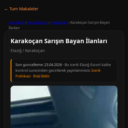
← Tum Makaleler
Ana Sayfa
›
Elazığ Escort
›
Karakoçan
›
Karakoçan Sarışın Bayan
İlanları
Karakoçan Sarışın Bayan İlanları
Elazığ / Karakoçan
Son guncelleme:
23.04.2026
· Bu icerik Elazığ Escort kalite
kontrol surecinden gecirilerek yayinlanmistir.
Icerik
Politikasi
·
Ihlal Bildir