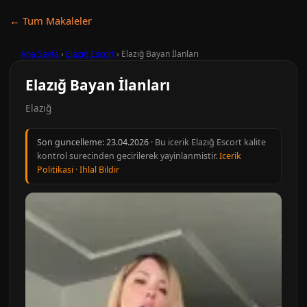
← Tum Makaleler
Ana Sayfa
›
Elazığ Escort
›
Elazığ Bayan İlanları
Elazığ Bayan İlanları
Elazığ
Son guncelleme:
23.04.2026
· Bu icerik Elazığ Escort kalite
kontrol surecinden gecirilerek yayinlanmistir.
Icerik
Politikasi
·
Ihlal Bildir