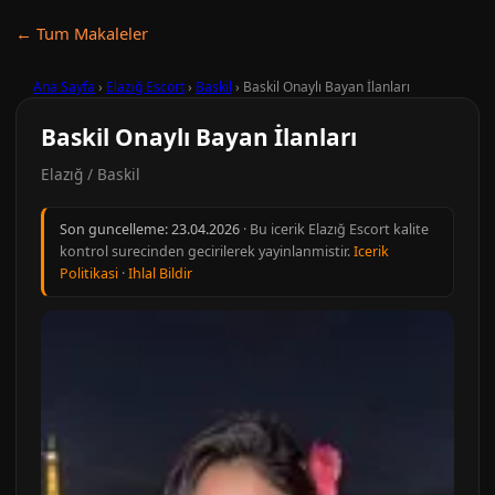
← Tum Makaleler
Ana Sayfa
›
Elazığ Escort
›
Baskil
›
Baskil Onaylı Bayan İlanları
Baskil Onaylı Bayan İlanları
Elazığ / Baskil
Son guncelleme:
23.04.2026
· Bu icerik Elazığ Escort kalite
kontrol surecinden gecirilerek yayinlanmistir.
Icerik
Politikasi
·
Ihlal Bildir