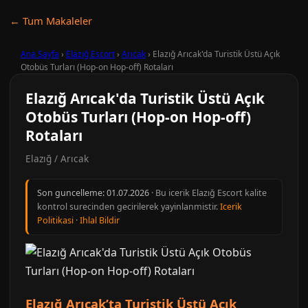
← Tum Makaleler
Ana Sayfa
›
Elazığ Escort
›
Arıcak
›
Elazığ Arıcak'da Turistik Üstü Açık
Otobüs Turları (Hop-on Hop-off) Rotaları
Elazığ Arıcak'da Turistik Üstü Açık
Otobüs Turları (Hop-on Hop-off)
Rotaları
Elazığ / Arıcak
Son guncelleme:
01.07.2026
· Bu icerik Elazığ Escort kalite
kontrol surecinden gecirilerek yayinlanmistir.
Icerik
Politikasi
·
Ihlal Bildir
Elazığ Arıcak’ta Turistik Üstü Açık